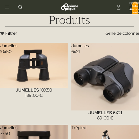
Nombr
total
d’articl
dans l
Produits
panier:
Filtrer
Grille de colonne
Jumelles
Jumelles
10x50
6x21
JUMELLES 10X50
189,00 €
JUMELLES 6X21
89,00 €
Jumelles
Trépied
7x50