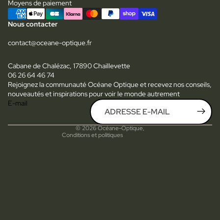
Moyens de paiement
Nous contacter
contact@oceane-optique.fr
Cabane de Chalézac, 17890 Chaillevette
06 26 64 46 74
Rejoignez la communauté Océane Optique et recevez nos conseils,
Politique de confidentialité
nouveautés et inspirations pour voir le monde autrement
E-mail
Mentions légales
Conditions générales de vente
© 2026
Océane-Optique
,
Conditions et politiques