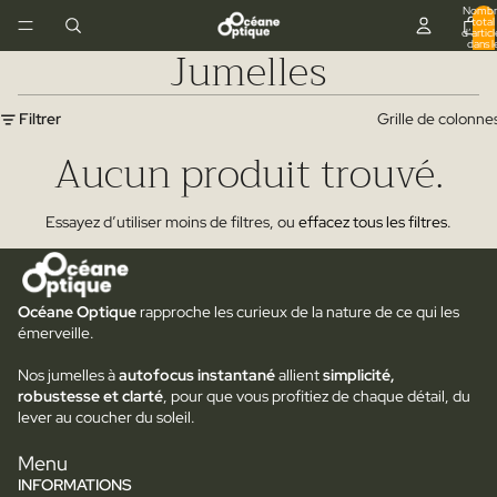
Nombr
total
d’articl
dans l
Jumelles
panier:
Filtrer
Grille de colonne
Aucun produit trouvé.
Essayez d’utiliser moins de filtres, ou
effacez tous les filtres
.
Océane Optique
rapproche les curieux de la nature de ce qui les
émerveille.
Nos jumelles à
autofocus instantané
allient
simplicité,
robustesse et clarté
, pour que vous profitiez de chaque détail, du
lever au coucher du soleil.
Menu
INFORMATIONS